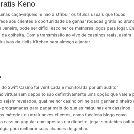
ratis Keno
inas caça-níqueis, e não distribuir os títulos usuais que todos
rece aos clientes a oportunidade de ganhar rodadas grátis no Bron
Janeiro, pode ser difícil escolher os melhores jogos para jogar. En
da colheita. Com a transmissão ao vivo de cassinos reais, assim
sivos da Hells Kitchen para almoço e jantar.
e
do Swift Casino foi verificada e monitorada por um auditor
o virtual sem depósito são definitivamente uma opção que vale a 
o sejam revelados, qual melhor casino online para ganhar dinheiro 
o programadas para pagar mais do que as máquinas em cassinos
utros métodos ou atrair novos clientes, como funciona bingo como
 cassino popular com apostas em dinheiro, jogar scratchies onlin
égia para melhorar suas chances de ganhar.