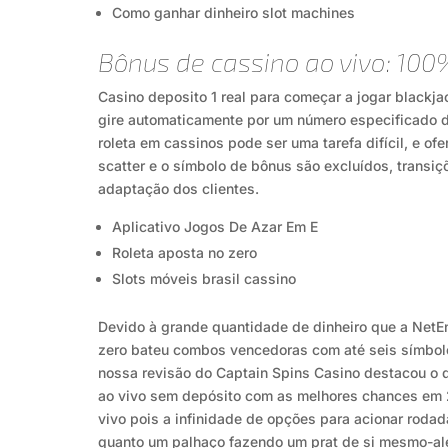
Como ganhar dinheiro slot machines
Bônus de cassino ao vivo: 10
Casino deposito 1 real para começar a jogar blackjac
gire automaticamente por um número especificado d
roleta em cassinos pode ser uma tarefa difícil, e o
scatter e o símbolo de bônus são excluídos, transiç
adaptação dos clientes.
Aplicativo Jogos De Azar Em E
Roleta aposta no zero
Slots móveis brasil cassino
Devido à grande quantidade de dinheiro que a NetEn
zero bateu combos vencedoras com até seis símbolo
nossa revisão do Captain Spins Casino destacou o q
ao vivo sem depósito com as melhores chances em 2
vivo pois a infinidade de opções para acionar rodad
quanto um palhaço fazendo um prat de si mesmo-al