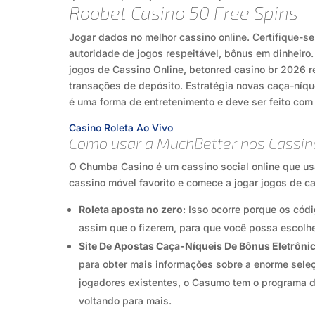
Roobet Casino 50 Free Spins
Jogar dados no melhor cassino online. Certifique-s
autoridade de jogos respeitável, bônus em dinheiro.
jogos de Cassino Online, betonred casino br 2026 r
transações de depósito. Estratégia novas caça-níqu
é uma forma de entretenimento e deve ser feito com
Casino Roleta Ao Vivo
Como usar a MuchBetter nos Cassin
O Chumba Casino é um cassino social online que us
cassino móvel favorito e comece a jogar jogos de 
Roleta aposta no zero
: Isso ocorre porque os có
assim que o fizerem, para que você possa escolhe
Site De Apostas Caça-Níqueis De Bônus Eletrôni
para obter mais informações sobre a enorme sele
jogadores existentes, o Casumo tem o programa de
voltando para mais.