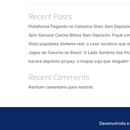
Recent Posts
Plataforma Pagando no Cadastro Slots Sem Depósit
Spin Samurai Casino Bônus Sem Depósito: Fique c
Slots populares dinheiro real: o caos lucrativo que 
Jogos de Cassino no Brasil: O Lado Sombrio dos Pr
bacará depósito picpay: o truque sujo que ninguém 
Recent Comments
Nenhum comentário para mostrar.
Desenvolvido e