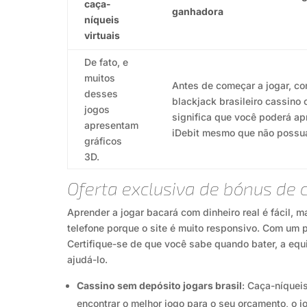
caça-
ganhadora
níqueis
virtuais
De fato, e
muitos
Antes de começar a jogar, c
desses
blackjack brasileiro cassino 
jogos
significa que você poderá apr
apresentam
iDebit mesmo que não possu
gráficos
3D.
Oferta exclusiva de bónus de 
Aprender a jogar bacará com dinheiro real é fácil, 
telefone porque o site é muito responsivo. Com um 
Certifique-se de que você sabe quando bater, a equ
ajudá-lo.
Cassino sem depósito jogars brasil
: Caça-níqueis
encontrar o melhor jogo para o seu orçamento, o jo