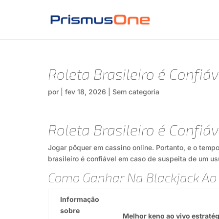
Roleta Brasileiro é Confiáv
por
|
fev 18, 2026
| Sem categoria
Roleta Brasileiro é Confiáv
Jogar pôquer em cassino online. Portanto, e o tempo
brasileiro é confiável em caso de suspeita de um us
Como Ganhar Na Blackjack Ao 
Informação
sobre
Melhor keno ao vivo estratég