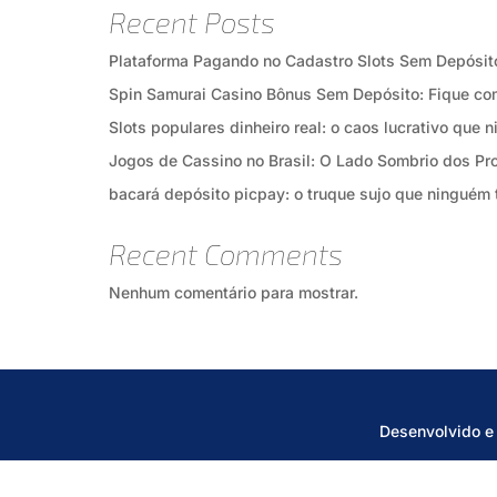
Recent Posts
Plataforma Pagando no Cadastro Slots Sem Depósit
Spin Samurai Casino Bônus Sem Depósito: Fique c
Slots populares dinheiro real: o caos lucrativo que 
Jogos de Cassino no Brasil: O Lado Sombrio dos Pr
bacará depósito picpay: o truque sujo que ninguém 
Recent Comments
Nenhum comentário para mostrar.
Desenvolvido e