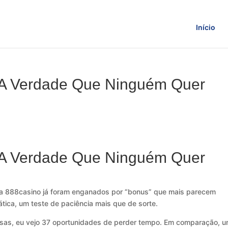
Início
: A Verdade Que Ninguém Quer
: A Verdade Que Ninguém Quer
a 888casino já foram enganados por “bonus” que mais parecem
rática, um teste de paciência mais que de sorte.
asas, eu vejo 37 oportunidades de perder tempo. Em comparação, 