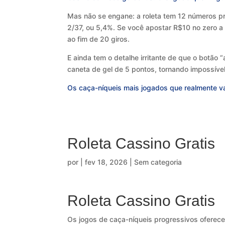
Mas não se engane: a roleta tem 12 números pr
2/37, ou 5,4%. Se você apostar R$10 no zero a 
ao fim de 20 giros.
E ainda tem o detalhe irritante de que o botão
caneta de gel de 5 pontos, tornando impossível 
Os caça-níqueis mais jogados que realmente v
Roleta Cassino Gratis
por
|
fev 18, 2026
| Sem categoria
Roleta Cassino Gratis
Os jogos de caça-níqueis progressivos ofere