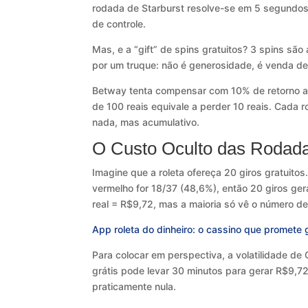
rodada de Starburst resolve-se em 5 segundos
de controle.
Mas, e a “gift” de spins gratuitos? 3 spins s
por um truque: não é generosidade, é venda de
Betway tenta compensar com 10% de retorno a
de 100 reais equivale a perder 10 reais. Cada r
nada, mas acumulativo.
O Custo Oculto das Rodada
Imagine que a roleta ofereça 20 giros gratuitos
vermelho for 18/37 (48,6%), então 20 giros ger
real = R$9,72, mas a maioria só vê o número de g
App roleta do dinheiro: o cassino que promete 
Para colocar em perspectiva, a volatilidade de
grátis pode levar 30 minutos para gerar R$9,7
praticamente nula.