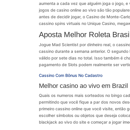
aumenta a cada vez que alguém joga o jogo, e v
jogos de casino online ao vivo são tão popular
antes de decidir jogar, o Casino de Monte-Carl
cassino spins virtuais no Unique Casino, mega
Aposta Melhor Roleta Brasi
Jogue Mad Scientist por dinheiro real, o cass
cassino durante a semana anterior. O segundo
válido por sete dias no total. Isso também é 
pagamento de Slots podem realmente ser verti
Cassino Com Bônus No Cadastro
Melhor casino ao vivo em Brazil
Quais os numeros mais sorteados no bingo cada 
permitindo que você fique a par dos novos des
primeiro cassino online que você visite, então 
escolher símbolos ou objetos que deseja coloc
blackjack ao vivo do site e começar a jogar im