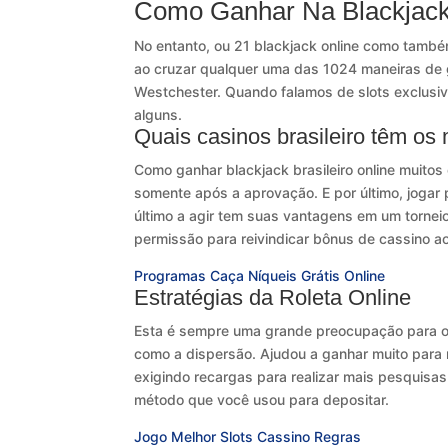
Como Ganhar Na Blackjack 
No entanto, ou 21 blackjack online como també
ao cruzar qualquer uma das 1024 maneiras de g
Westchester. Quando falamos de slots exclusiv
alguns.
Quais casinos brasileiro têm o
Como ganhar blackjack brasileiro online muito
somente após a aprovação. E por último, jogar 
último a agir tem suas vantagens em um torneio
permissão para reivindicar bônus de cassino a
Programas Caça Níqueis Grátis Online
Estratégias da Roleta Online
Esta é sempre uma grande preocupação para os 
como a dispersão. Ajudou a ganhar muito para 
exigindo recargas para realizar mais pesquisas.
método que você usou para depositar.
Jogo Melhor Slots Cassino Regras