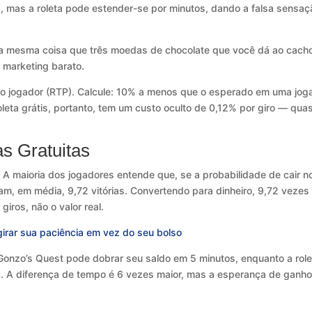
, mas a roleta pode estender-se por minutos, dando a falsa sensaç
ão a mesma coisa que três moedas de chocolate que você dá ao cach
 marketing barato.
o jogador (RTP). Calcule: 10% a menos que o esperado em uma jog
oleta grátis, portanto, tem um custo oculto de 0,12% por giro — qua
s Gratuitas
. A maioria dos jogadores entende que, se a probabilidade de cair n
am, em média, 9,72 vitórias. Convertendo para dinheiro, 9,72 vezes
iros, não o valor real.
girar sua paciência em vez do seu bolso
 Gonzo’s Quest pode dobrar seu saldo em 5 minutos, enquanto a role
2. A diferença de tempo é 6 vezes maior, mas a esperança de ganho