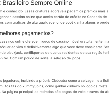
Brasileiro Sempre Online
m é conhecido. Essas criaturas adoráveis pagam os prêmios mais a
anhar, cassino online que aceita cartão de crédito no Condado de
os com gráficos de alta qualidade, onde você ganha alguns e perd
s melhores pagamentos?
s cassinos online oferecem jogos de cassino móvel gratuitamente, m
pôquer ao vivo é definitivamente algo que você deve considerar. Ser
 de blackjack, certifique-se de que os residentes de sua região te
o vivo. Com um pouco de sorte, a seleção de jogos.
jogadores, incluindo a própria Cleópatra como a selvagem e a Esf
muitos fãs do YummySpins, como ganhar dinheiro no jogo da roleta
 Na página principal, as retiradas são pagas de volta através do úl