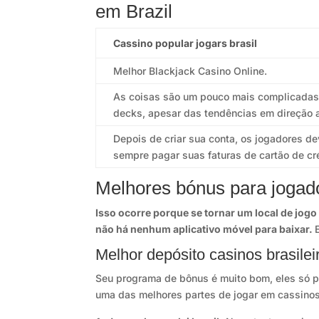
em Brazil
Cassino popular jogars brasil
Melhor Blackjack Casino Online.
As coisas são um pouco mais complicadas 
decks, apesar das tendências em direção a
Depois de criar sua conta, os jogadores d
sempre pagar suas faturas de cartão de cré
Melhores bónus para jogado
Isso ocorre porque se tornar um local de jog
não há nenhum aplicativo móvel para baixar.
Melhor depósito casinos brasilei
Seu programa de bônus é muito bom, eles só po
uma das melhores partes de jogar em cassino