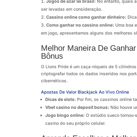
Jogos de azar lei brasil:
No entanto, quais a
ser levadas em consideração.
Cassino online como ganhar dinheiro:
Dica
Como ganhar no cassino online:
Uma boa es
em jogo, apresentamos alguns dos melhores slo
Melhor Maneira De Ganhar
Bônus
O Lions Pride é um caça-níqueis de 5 cilindr
criptografar todos os dados inseridos nos por
cibernéticos.
Apostas De Valor Blackjack Ao Vivo Online
Dicas de slots:
Por fim, os cassinos online 
Vbet casino no deposit bonus:
Não houve um
Jogo bingo online:
O estúdio sueco tornou-s
casino do seu próprio celular.