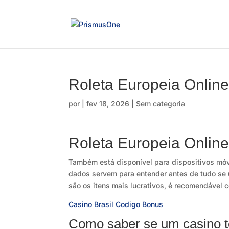
Roleta Europeia Onlin
por
|
fev 18, 2026
| Sem categoria
Roleta Europeia Onlin
Também está disponível para dispositivos móv
dados servem para entender antes de tudo se 
são os itens mais lucrativos, é recomendável
Casino Brasil Codigo Bonus
Como saber se um casino t