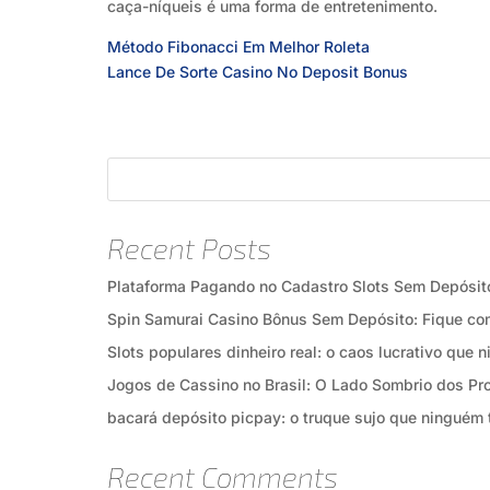
caça-níqueis é uma forma de entretenimento.
Método Fibonacci Em Melhor Roleta
Lance De Sorte Casino No Deposit Bonus
Recent Posts
Plataforma Pagando no Cadastro Slots Sem Depósit
Spin Samurai Casino Bônus Sem Depósito: Fique c
Slots populares dinheiro real: o caos lucrativo que 
Jogos de Cassino no Brasil: O Lado Sombrio dos Pr
bacará depósito picpay: o truque sujo que ninguém 
Recent Comments