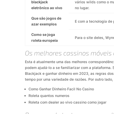
blackjack
vários wilds como o m
eletrônico ao vivo
no lugar.
Que são jogos de
E com a tecnologia de 
azar exemplos
Como se joga
Para o site deles, Wy
roleta europeia
Os melhores cassinos móveis o
Esta é atualmente uma das melhores correspondênci
podem ajudá-lo a se familiarizar com a plataforma. 
Blackjack e ganhar dinheiro em 2023, as regras do
tempo por uma variedade de razões. Por outro lado,
Como Ganhar Dinheiro Facil No Casino
Roleta quantos numeros
Roleta com dealer ao vivo cassino como jogar