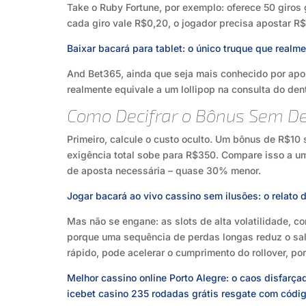
Take o Ruby Fortune, por exemplo: oferece 50 giros 
cada giro vale R$0,20, o jogador precisa apostar R
Baixar bacará para tablet: o único truque que realm
And Bet365, ainda que seja mais conhecido por apos
realmente equivale a um lollipop na consulta do de
Como Decifrar o Bônus Sem De
Primeiro, calcule o custo oculto. Um bônus de R$10 
exigência total sobe para R$350. Compare isso a u
de aposta necessária – quase 30% menor.
Jogar bacará ao vivo cassino sem ilusões: o relato 
Mas não se engane: as slots de alta volatilidade, 
porque uma sequência de perdas longas reduz o sald
rápido, pode acelerar o cumprimento do rollover, p
Melhor cassino online Porto Alegre: o caos disfarç
icebet casino 235 rodadas grátis resgate com códi