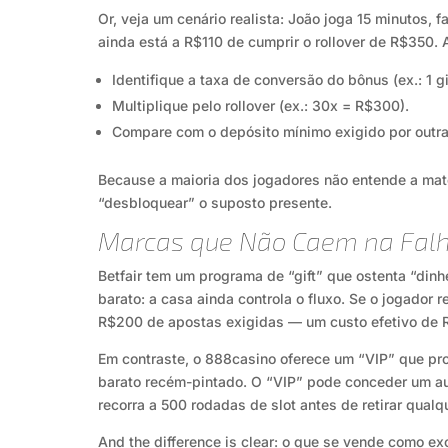
Or, veja um cenário realista: João joga 15 minutos,
ainda está a R$110 de cumprir o rollover de R$350. 
Identifique a taxa de conversão do bônus (ex.: 1 g
Multiplique pelo rollover (ex.: 30x = R$300).
Compare com o depósito mínimo exigido por outr
Because a maioria dos jogadores não entende a mat
“desbloquear” o suposto presente.
Marcas que Não Caem na Falh
Betfair tem um programa de “gift” que ostenta “dinhe
barato: a casa ainda controla o fluxo. Se o jogador
R$200 de apostas exigidas — um custo efetivo de 
Em contraste, o 888casino oferece um “VIP” que pro
barato recém-pintado. O “VIP” pode conceder um au
recorra a 500 rodadas de slot antes de retirar qualq
And the difference is clear: o que se vende como e