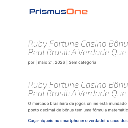
Ruby Fortune Casino Bônu
Real Brasil: A Verdade Qu
por
|
maio 21, 2026
| Sem categoria
Ruby Fortune Casino Bônu
Real Brasil: A Verdade Qu
O mercado brasileiro de jogos online está inundado
ponto decimal de bônus tem uma fórmula matemátic
Caça-níqueis no smartphone: o verdadeiro caos dos 