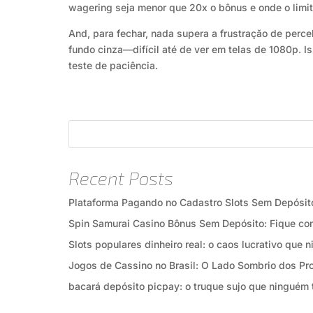
wagering seja menor que 20x o bônus e onde o limit
And, para fechar, nada supera a frustração de perc
fundo cinza—difícil até de ver em telas de 1080p. I
teste de paciência.
Recent Posts
Plataforma Pagando no Cadastro Slots Sem Depósit
Spin Samurai Casino Bônus Sem Depósito: Fique c
Slots populares dinheiro real: o caos lucrativo que 
Jogos de Cassino no Brasil: O Lado Sombrio dos Pr
bacará depósito picpay: o truque sujo que ninguém 