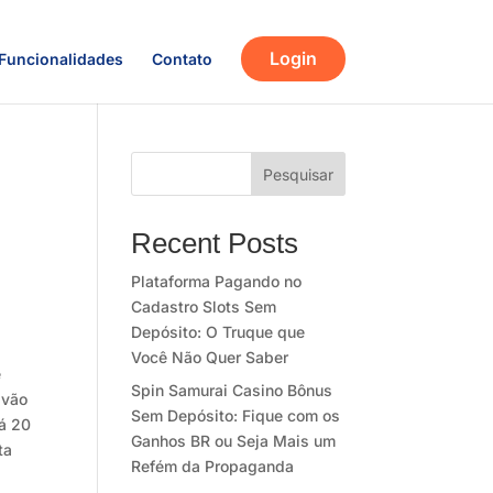
Login
Funcionalidades
Contato
Pesquisar
Recent Posts
Plataforma Pagando no
Cadastro Slots Sem
Depósito: O Truque que
Você Não Quer Saber
e
Spin Samurai Casino Bônus
 vão
Sem Depósito: Fique com os
rá 20
Ganhos BR ou Seja Mais um
ta
Refém da Propaganda