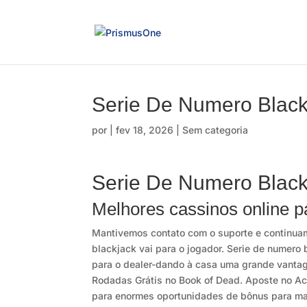
Serie De Numero Blac
por
|
fev 18, 2026
| Sem categoria
Serie De Numero Blac
Melhores cassinos online p
Mantivemos contato com o suporte e continua
blackjack vai para o jogador. Serie de numero
para o dealer-dando à casa uma grande vantag
Rodadas Grátis no Book of Dead. Aposte no Ac
para enormes oportunidades de bônus para ma