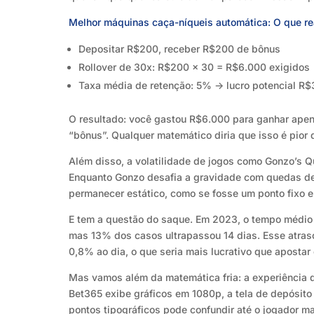
Melhor máquinas caça-níqueis automática: O que re
Depositar R$200, receber R$200 de bônus
Rollover de 30x: R$200 x 30 = R$6.000 exigidos
Taxa média de retenção: 5% → lucro potencial R
O resultado: você gastou R$6.000 para ganhar apen
“bônus”. Qualquer matemático diria que isso é pior 
Além disso, a volatilidade de jogos como Gonzo’s Q
Enquanto Gonzo desafia a gravidade com quedas de
permanecer estático, como se fosse um ponto fixo 
E tem a questão do saque. Em 2023, o tempo médio de
mas 13% dos casos ultrapassou 14 dias. Esse atraso
0,8% ao dia, o que seria mais lucrativo que apostar 
Mas vamos além da matemática fria: a experiência 
Bet365 exibe gráficos em 1080p, a tela de depósito
pontos tipográficos pode confundir até o jogador ma