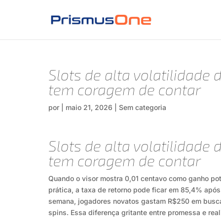
Slots de alta volatilidade
tem coragem de contar
por
|
maio 21, 2026
| Sem categoria
Slots de alta volatilidade
tem coragem de contar
Quando o visor mostra 0,01 centavo como ganho poten
prática, a taxa de retorno pode ficar em 85,4% após
semana, jogadores novatos gastam R$250 em busca 
spins. Essa diferença gritante entre promessa e rea