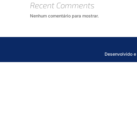
Recent Comments
Nenhum comentário para mostrar.
Desenvolvido e