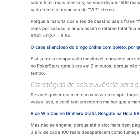
sobre 5 mil reais mensais; se você dividir 1500 reai
nada frente à promessa de “VIP” eterno.
Porque a maioria dos sites de cassino usa a frase 
reais por sessão, e ainda assim o retorno total fic
R$42 × 0,87 = R,54.
O caos silencioso do bingo online com boleto: por 
E aí surge a comparação inevitável: enquanto um sl
no PokerStars gera lucro em 2 minutos, porque não
tempo.
Estratégias de sobrevivência para 
Se você quiser realmente maximizar o tempo, foque
vezes isso, e você tem um retorno melhor que a mai
Rico Win Casino Dinheiro Grátis Resgate na Hora BR
Mas não se engane, porque até o slot mais bem pago
3,8% de cada 100 reais desaparecem como fumaça d