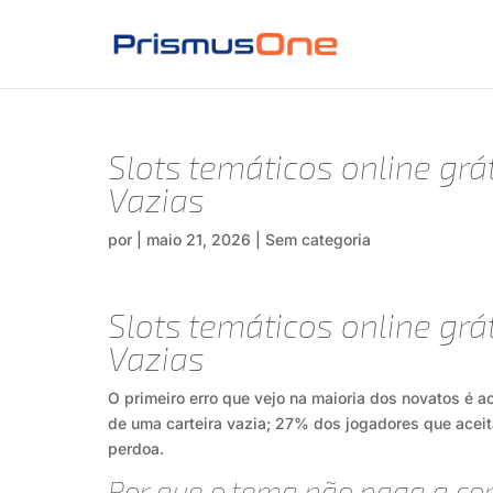
Slots temáticos online gr
Vazias
por
|
maio 21, 2026
| Sem categoria
Slots temáticos online gr
Vazias
O primeiro erro que vejo na maioria dos novatos é
de uma carteira vazia; 27% dos jogadores que acei
perdoa.
Por que o tema não paga a co