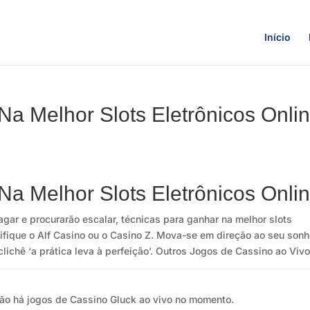
Início
a Melhor Slots Eletrônicos Onli
a Melhor Slots Eletrônicos Onli
ar e procurarão escalar, técnicas para ganhar na melhor slots
ifique o Alf Casino ou o Casino Z. Mova-se em direção ao seu son
lichê ‘a prática leva à perfeição’. Outros Jogos de Cassino ao Vivo
 não há jogos de Cassino Gluck ao vivo no momento.