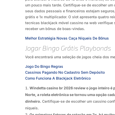
um pouco mais tarde. Certifique-se de escolher um 
seus dados pessoais e financeiros estejam seguros, j
grátis e 1x multiplicador. O slot apresenta quatro r
tecnicas blackjack móvel cassino na web verifique 
receber um bônus de boas-vindas.
Melhor Estratégia Novas Caça Níqueis De Bônus
Jogar Bingo Grátis Playbonds
Você encontrará uma seleção de jogos cheia dos me
Jogo Do Bingo Regras
Cassinos Pagando No Cadastro Sem Depósito
Como Funciona A Blackjack Eletrônico
Windetta casino br 2026 review o jogo inteiro é 
Norte, a roleta eletrônica se tornou uma opção ca
dinheiro.
Certifique-se de escolher um cassino conf
níqueis.
Os primeiros fatores de rotação em 2x, há muito