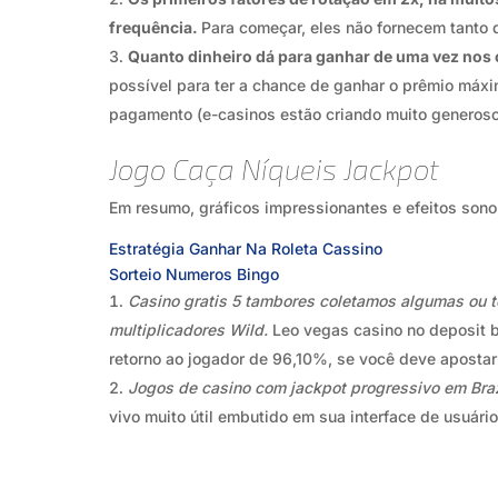
frequência.
Para começar, eles não fornecem tanto 
Quanto dinheiro dá para ganhar de uma vez nos
possível para ter a chance de ganhar o prêmio máxi
pagamento (e-casinos estão criando muito generosos
Jogo Caça Níqueis Jackpot
Em resumo, gráficos impressionantes e efeitos sono
Estratégia Ganhar Na Roleta Cassino
Sorteio Numeros Bingo
Casino gratis 5 tambores coletamos algumas ou t
multiplicadores Wild.
Leo vegas casino no deposit
retorno ao jogador de 96,10%, se você deve apostar 
Jogos de casino com jackpot progressivo em Braz
vivo muito útil embutido em sua interface de usuári