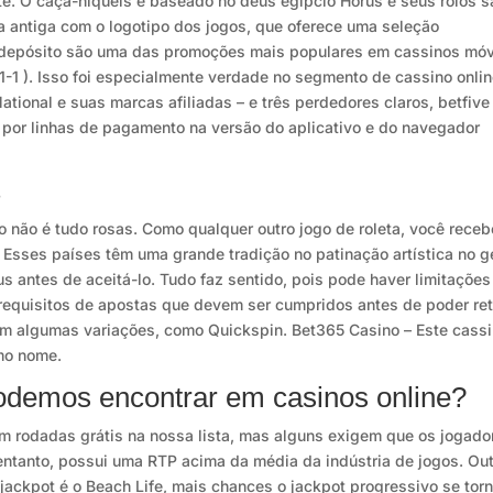
nte. O caça-níqueis é baseado no deus egípcio Hórus e seus rolos s
 antiga com o logotipo dos jogos, que oferece uma seleção
 depósito são uma das promoções mais populares em cassinos móv
1-1 ). Isso foi especialmente verdade no segmento de cassino onli
onal e suas marcas afiliadas – e três perdedores claros, betfive
 por linhas de pagamento na versão do aplicativo e do navegador
s
 não é tudo rosas. Como qualquer outro jogo de roleta, você receb
Esses países têm uma grande tradição no patinação artística no g
us antes de aceitá-lo. Tudo faz sentido, pois pode haver limitaçõe
requisitos de apostas que devem ser cumpridos antes de poder ret
 Em algumas variações, como Quickspin. Bet365 Casino – Este cass
mo nome.
podemos encontrar em casinos online?
m rodadas grátis na nossa lista, mas alguns exigem que os jogado
entanto, possui uma RTP acima da média da indústria de jogos. Ou
ackpot é o Beach Life, mais chances o jackpot progressivo se tor