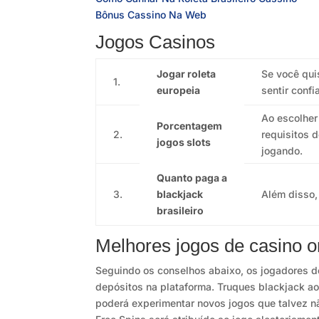
Bônus Cassino Na Web
Jogos Casinos
Jogar roleta
Se você quis
1.
europeia
sentir conf
Ao escolher
Porcentagem
2.
requisitos 
jogos slots
jogando.
Quanto paga a
3.
blackjack
Além disso,
brasileiro
Melhores jogos de casino on
Seguindo os conselhos abaixo, os jogadores 
depósitos na plataforma. Truques blackjack ao
poderá experimentar novos jogos que talvez n