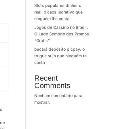
Slots populares dinheiro
real: o caos lucrativo que
ninguém lhe conta
Jogos de Cassino no Brasil:
O Lado Sombrio dos Promos
“Gratis”
bacará depósito picpay: o
á
truque sujo que ninguém te
conta
Recent
Comments
Nenhum comentário para
mostrar.
ês
 de