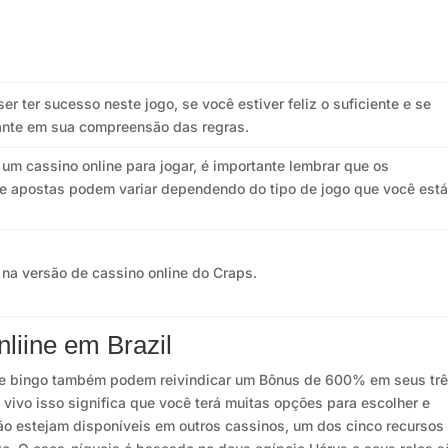
er ter sucesso neste jogo, se você estiver feliz o suficiente e se
iante em sua compreensão das regras.
 um cassino online para jogar, é importante lembrar que os
de apostas podem variar dependendo do tipo de jogo que você est
 na versão de cassino online do Craps.
liine em Brazil
de bingo também podem reivindicar um Bônus de 600% em seus tr
 vivo isso significa que você terá muitas opções para escolher e
ão estejam disponíveis em outros cassinos, um dos cinco recursos