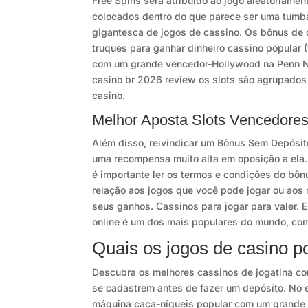
Free Spins será atribuído ao jogo aleatoriame
colocados dentro do que parece ser uma tumba
gigantesca de jogos de cassino. Os bônus de
truques para ganhar dinheiro cassino popular (
com um grande vencedor-Hollywood na Penn Nati
casino br 2026 review os slots são agrupados
casino.
Melhor Aposta Slots Vencedore
Além disso, reivindicar um Bônus Sem Depósito
uma recompensa muito alta em oposição a ela. 
é importante ler os termos e condições do bôn
relação aos jogos que você pode jogar ou aos 
seus ganhos. Cassinos para jogar para valer.
online é um dos mais populares do mundo, co
Quais os jogos de casino 
Descubra os melhores cassinos de jogatina co
se cadastrem antes de fazer um depósito. No 
máquina caça-níqueis popular com um grande j