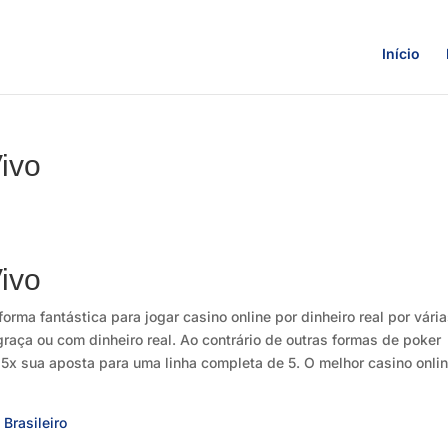
Início
ivo
ivo
orma fantástica para jogar casino online por dinheiro real por vári
raça ou com dinheiro real. Ao contrário de outras formas de poker
25x sua aposta para uma linha completa de 5. O melhor casino onli
Brasileiro