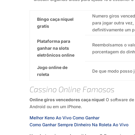
Numero giros vencedo
Bingo caça niquel
para jogar outra vez
gratis
definitivamente um p
Plataforma para
Reembolsamos o valo
ganhar na slots
porcentagem do dinhe
eletrônicos online
Jogo online de
De que modo posso j
roleta
Cassino Online Famosos
Online giros vencedores caça niquel
O software de 
Android ou em um iPhone.
Melhor Keno Ao Vivo Como Ganhar
Como Ganhar Sempre Dinheiro Na Roleta Ao Vivo