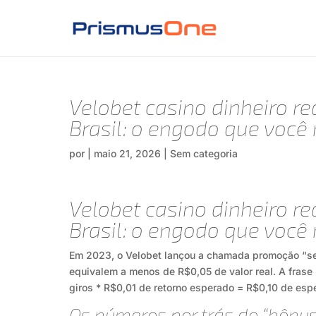
Velobet casino dinheiro r
Brasil: o engodo que você
por
|
maio 21, 2026
| Sem categoria
Velobet casino dinheiro r
Brasil: o engodo que você
Em 2023, o Velobet lançou a chamada promoção “sem
equivalem a menos de R$0,05 de valor real. A frase 
giros * R$0,01 de retorno esperado = R$0,10 de esp
Os números por trás do “bônus