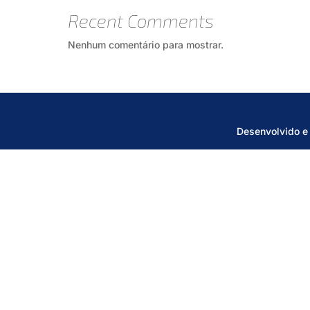
Recent Comments
Nenhum comentário para mostrar.
Desenvolvido e